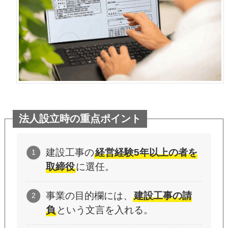
法人設立時の重点ポイント
建設工事の
経営経験5年以上の者を
取締役
に選任。
事業の目的欄には、
建設工事の請
負
という文言を入れる。